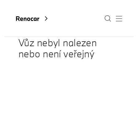
Vůz nebyl nalezen
nebo není veřejný
O nás
Aktuality
Kariéra
Kontakty
Fan e-shop