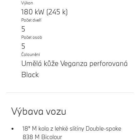
Výkon
180 kW (245 k)
Počet dveří
5
Počet osob
5
Čalounění
Umělá kůže Veganza perforovaná
Black
Výbava vozu
18" M kola z lehké slitiny Double-spoke
838 M Bicolour