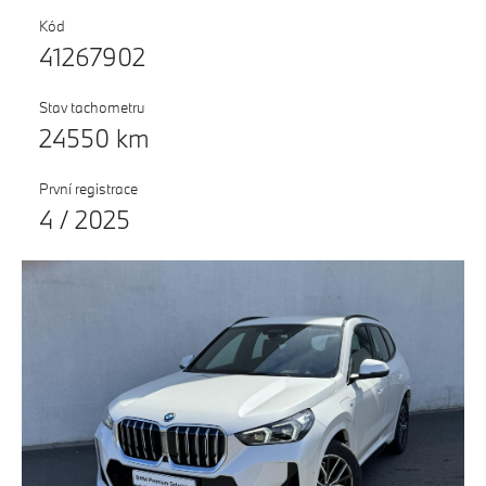
Testovací jízda
Kód
41267902
Finanční služby
Pojištění
Stav tachometru
24550 km
M Performance
První registrace
4 / 2025