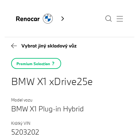
Vybrat jiný skladový vůz
Skladové vozy
Premium Selection
Modely
BMW X1 xDrive25e
Servis
Služby
Model vozu
BMW X1 Plug-in Hybrid
Akční nabídky BMW
Kontakty BMW
Výkup vozů
Krátký VIN
Fan e-shop
5203202
BMW Premium Selection