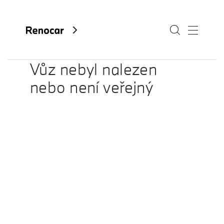
Vůz nebyl nalezen
nebo není veřejný
O nás
Aktuality
Kariéra
Kontakty
Fan e-shop