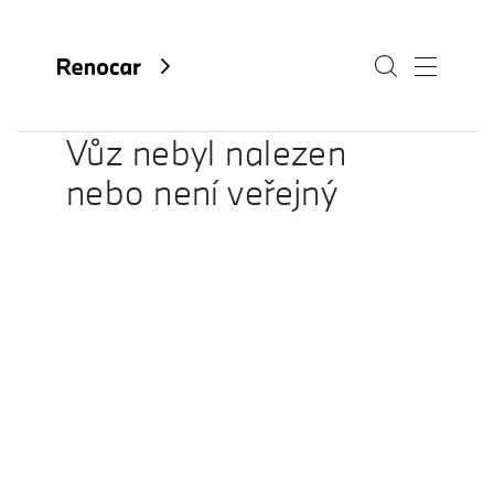
Vůz nebyl nalezen
nebo není veřejný
O nás
Aktuality
Kariéra
Kontakty
Fan e-shop