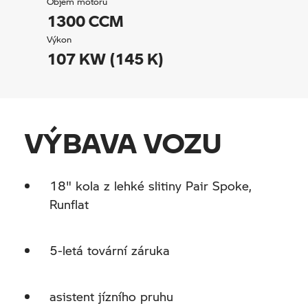
Objem motoru
1300 CCM
Výkon
107 KW (145 K)
VÝBAVA VOZU
18" kola z lehké slitiny Pair Spoke,
Runflat
5-letá tovární záruka
asistent jízního pruhu