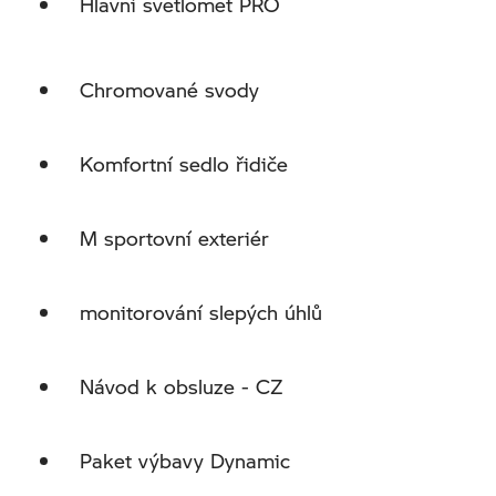
Hlavní svetlomet PRO
Chromované svody
Komfortní sedlo řidiče
M sportovní exteriér
monitorování slepých úhlů
Návod k obsluze - CZ
Paket výbavy Dynamic