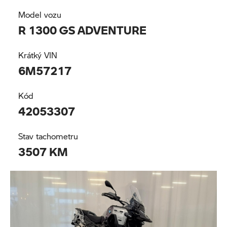
Model vozu
Premium Selection
R 1300 GS ADVENTURE
Testovací jízdy Motorrad
Krátký VIN
Motopůjčovna
6M57217
Motokalendář
Kód
42053307
Stav tachometru
3507 KM