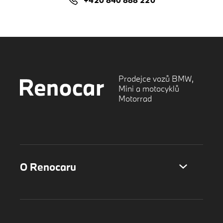
+420 840 888 220
Prodejce vozů BMW,
Mini a motocyklů
Motorrad
O Renocaru