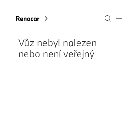
Vůz nebyl nalezen
nebo není veřejný
O nás
Aktuality
Kariéra
Kontakty
Fan e-shop